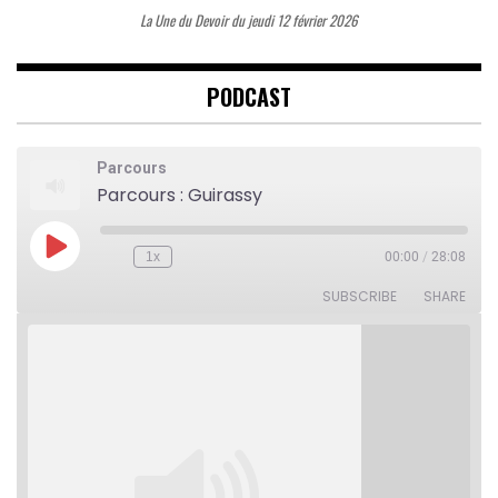
La Une du Devoir du jeudi 12 février 2026
PODCAST
Parcours
Parcours : Guirassy
Play
1x
00:00
/
28:08
Rewind
Fast
Episode
10
Forward
Seconds
30
SUBSCRIBE
SHARE
seconds