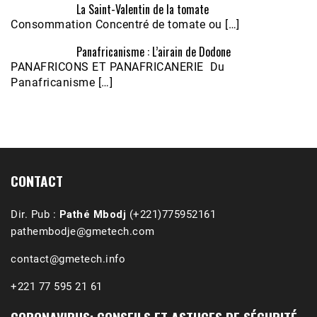
La Saint-Valentin de la tomate
Consommation Concentré de tomate ou […]
Panafricanisme : L’airain de Dodone
Écoutez le parcours de Claudiane Kapia 
PANAFRICONS ET PANAFRICANERIE Du
Nobana (Podologue)
Feb 24, 2021 • 28mn
Panafricanisme […]
CONTACT
Dir. Pub :
Pathé Mbodj
(+221)775952161
pathembodje@gmetech.com
contact@gmetech.info
+221 77 595 21 61