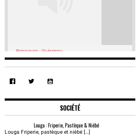
Parcours : Guirassy
Feb 16, 2021 • 28:08
SHARE
RSS FEED
LINK
EMBED
SOCIÉTÉ
Louga : Friperie, Pastèque & Niébé
Louga Friperie, pastèque et niébé […]