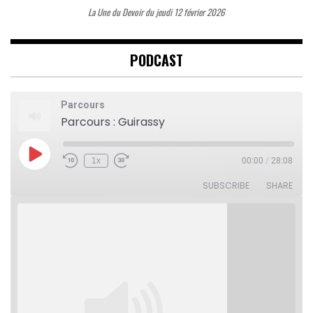
La Une du Devoir du jeudi 12 février 2026
PODCAST
Parcours
Parcours : Guirassy
Play
1x
00:00
/
28:08
Rewind
Fast
Episode
10
Forward
Seconds
30
SUBSCRIBE
SHARE
seconds