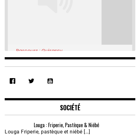
Parcours : Guirassy
Feb 16, 2021 • 28:08
SHARE
RSS FEED
LINK
EMBED
SOCIÉTÉ
Louga : Friperie, Pastèque & Niébé
Louga Friperie, pastèque et niébé […]