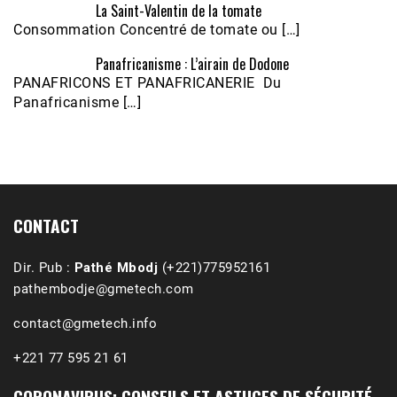
La Saint-Valentin de la tomate
Consommation Concentré de tomate ou […]
Panafricanisme : L’airain de Dodone
Écoutez le parcours de Claudiane Kapia 
PANAFRICONS ET PANAFRICANERIE Du
Nobana (Podologue)
Feb 24, 2021 • 28mn
Panafricanisme […]
CONTACT
Dir. Pub :
Pathé Mbodj
(+221)775952161
pathembodje@gmetech.com
contact@gmetech.info
+221 77 595 21 61
CORONAVIRUS: CONSEILS ET ASTUCES DE SÉCURITÉ