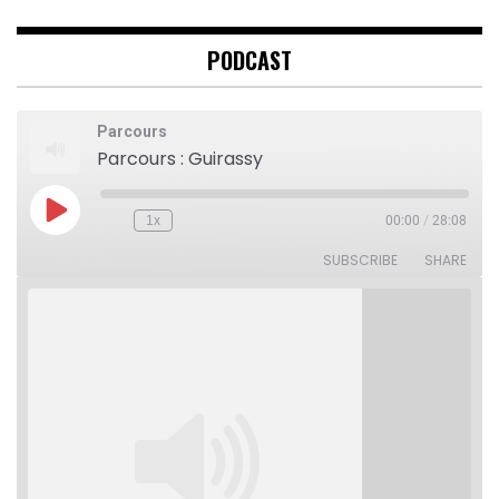
PODCAST
Parcours
Parcours : Guirassy
Play
1x
00:00
/
28:08
Rewind
Fast
Episode
10
Forward
Seconds
30
SUBSCRIBE
SHARE
seconds