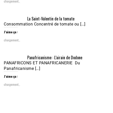
chargement…
Écoutez le parcours de Claudiane Kapia 
La Saint-Valentin de la tomate
Nobana (Podologue)
Feb 24, 2021 • 28mn
Consommation Concentré de tomate ou […]
J’aime ça :
chargement…
Panafricanisme : L’airain de Dodone
PANAFRICONS ET PANAFRICANERIE Du
Panafricanisme […]
J’aime ça :
chargement…
1988-1989 :  La polémique de Guidimakha 