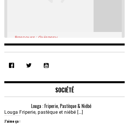
Parcours : Guirassy
Feb 16, 2021 • 28:08
SHARE
RSS FEED
LINK
EMBED
SOCIÉTÉ
Louga : Friperie, Pastèque & Niébé
Louga Friperie, pastèque et niébé […]
J’aime ça :