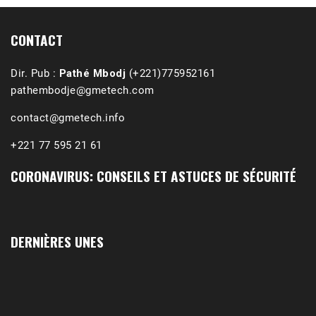
(Podcast)
Sep 3, 2021 •
Affirmations & Précisions Exécutions, déportations et répressions au Guidimakha (sud de la Mauritanie) de 1989 /1990 Peut-on les oublier nos victimes ? Au cours de nos recherches de mémoire de maîtrise (1997) intitulé (,), nous avons enquêté sur les noms des personnes victimes (mortes, rescapées et déportées) lors des événements…
CONTACT
Dir. Pub :
Pathé Mbodj
(+221)775952161
pathembodje@gmetech.com
contact@gmetech.info
+221 77 595 21 61
CORONAVIRUS: CONSEILS ET ASTUCES DE SÉCURITÉ
DERNIÈRES UNES