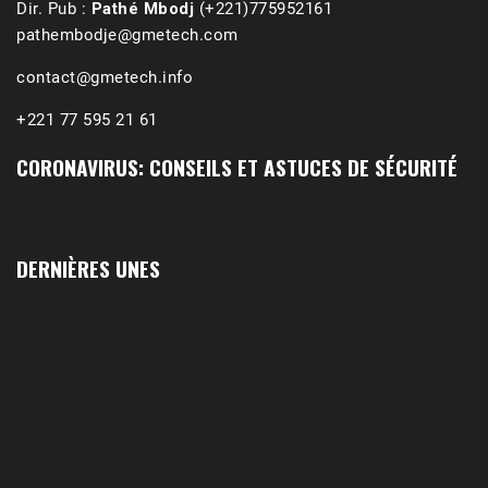
Dir. Pub :
Pathé Mbodj
(+221)775952161
pathembodje@gmetech.com
contact@gmetech.info
+221 77 595 21 61
CORONAVIRUS: CONSEILS ET ASTUCES DE SÉCURITÉ
1988-1989 :  La polémique de Guidimakha 
(Podcast)
Sep 3, 2021 •
Affirmations & Précisions Exécutions, déportations et répressions au Guidimakha (sud de la Mauritanie) de 1989 /1990 Peut-on les oublier nos victimes ? Au cours de nos recherches de mémoire de maîtrise (1997) intitulé (,), nous avons enquêté sur les noms des personnes victimes (mortes, rescapées et déportées) lors des événements…
DERNIÈRES UNES