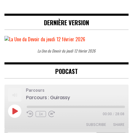
DERNIÈRE VERSION
La Une du Devoir du jeudi 12 février 2026
PODCAST
Parcours
Parcours : Guirassy
Play
1x
00:00
/
28:08
Rewind
Fast
Episode
10
Forward
Seconds
30
SUBSCRIBE
SHARE
seconds