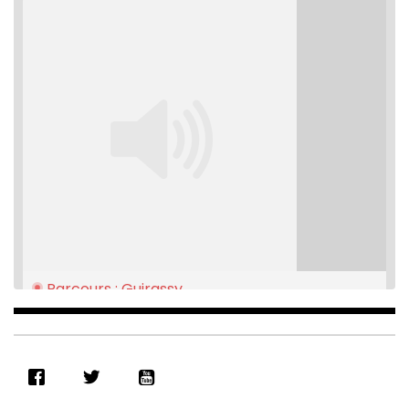
Parcours : Guirassy
Feb 16, 2021 • 28:08
SHARE
RSS FEED
LINK