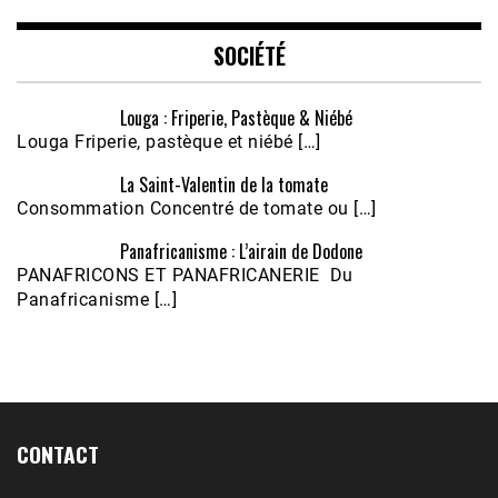
EMBED
SOCIÉTÉ
Louga : Friperie, Pastèque & Niébé
Louga Friperie, pastèque et niébé […]
La Saint-Valentin de la tomate
Consommation Concentré de tomate ou […]
Panafricanisme : L’airain de Dodone
Écoutez le parcours de Claudiane Kapia 
PANAFRICONS ET PANAFRICANERIE Du
Nobana (Podologue)
Feb 24, 2021 • 28mn
Panafricanisme […]
CONTACT