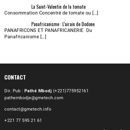
La Saint-Valentin de la tomate
Consommation Concentré de tomate ou […]
Panafricanisme : L’airain de Dodone
Écoutez le parcours de Claudiane Kapia 
PANAFRICONS ET PANAFRICANERIE Du
Nobana (Podologue)
Feb 24, 2021 • 28mn
Panafricanisme […]
CONTACT
Dir. Pub :
Pathé Mbodj
(+221)775952161
pathembodje@gmetech.com
contact@gmetech.info
+221 77 595 21 61