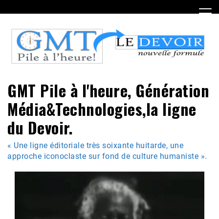
Skip
to
content
GMT Pile à l'heure, Génération
Média&Technologies,la ligne
du Devoir.
« Une ligne éditoriale très soixante huitarde, une
approche iconoclaste sur fond de culture humaniste ».