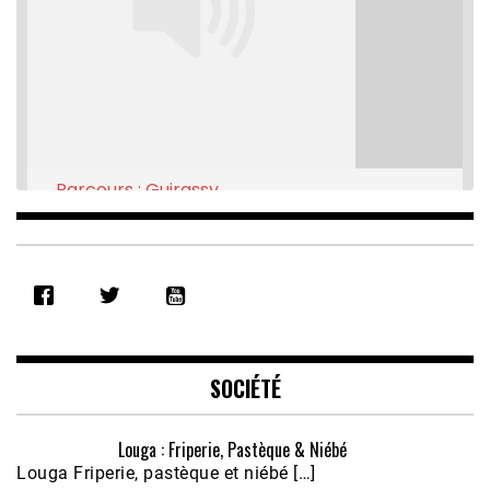
Parcours : Guirassy
Feb 16, 2021 • 28:08
SHARE
RSS FEED
LINK
EMBED
SOCIÉTÉ
Louga : Friperie, Pastèque & Niébé
Louga Friperie, pastèque et niébé […]