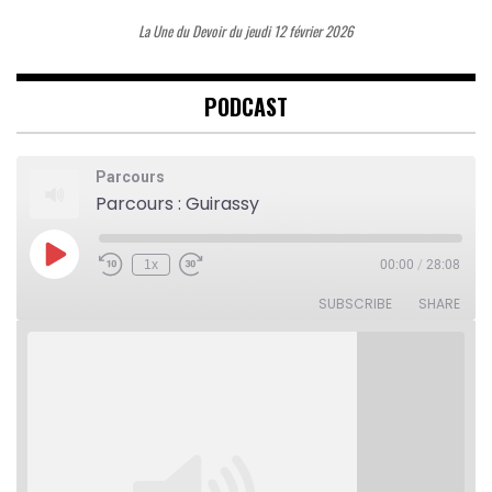
La Une du Devoir du jeudi 12 février 2026
PODCAST
Parcours
Parcours : Guirassy
Play
1x
00:00
/
28:08
Rewind
Fast
Episode
10
Forward
Seconds
30
SUBSCRIBE
SHARE
seconds