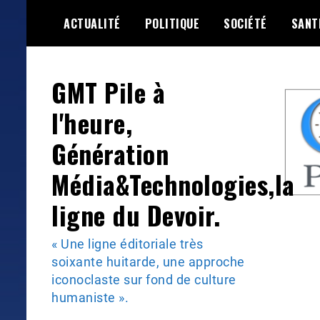
Skip
ACTUALITÉ
POLITIQUE
SOCIÉTÉ
SANT
to
content
GMT Pile à
l'heure,
Génération
Média&Technologies,la
ligne du Devoir.
« Une ligne éditoriale très
soixante huitarde, une approche
iconoclaste sur fond de culture
humaniste ».