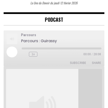
La Une du Devoir du jeudi 12 février 2026
PODCAST
Parcours
Parcours : Guirassy
Play
1x
00:00
/
28:08
Rewind
Fast
Episode
10
Forward
Seconds
30
SUBSCRIBE
SHARE
seconds