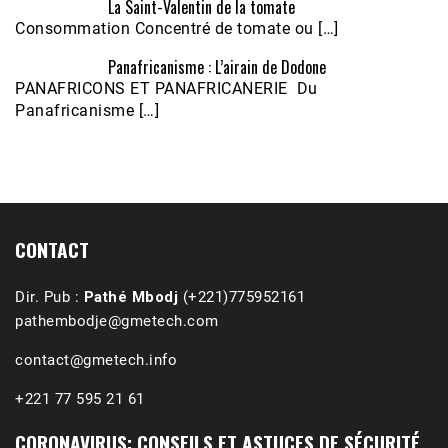
La Saint-Valentin de la tomate
Consommation Concentré de tomate ou […]
Panafricanisme : L’airain de Dodone
Écoutez le parcours de Claudiane Kapia 
PANAFRICONS ET PANAFRICANERIE Du
Nobana (Podologue)
Feb 24, 2021 • 28mn
Panafricanisme […]
CONTACT
Dir. Pub :
Pathé Mbodj
(+221)775952161
pathembodje@gmetech.com
contact@gmetech.info
+221 77 595 21 61
CORONAVIRUS: CONSEILS ET ASTUCES DE SÉCURITÉ