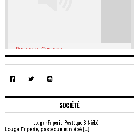
Parcours : Guirassy
Feb 16, 2021 • 28:08
SHARE
RSS FEED
LINK
EMBED
SOCIÉTÉ
Louga : Friperie, Pastèque & Niébé
Louga Friperie, pastèque et niébé […]