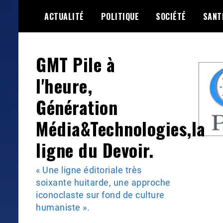
Skip
ACTUALITÉ
POLITIQUE
SOCIÉTÉ
SANT
to
content
GMT Pile à
l'heure,
Génération
Média&Technologies,la
ligne du Devoir.
« Une ligne éditoriale très
soixante huitarde, une approche
iconoclaste sur fond de culture
humaniste ».