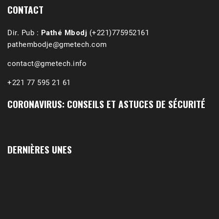
CONTACT
Dir. Pub :
Pathé Mbodj
(+221)775952161
pathembodje@gmetech.com
contact@gmetech.info
+221 77 595 21 61
CORONAVIRUS: CONSEILS ET ASTUCES DE SÉCURITÉ
1988-1989 :  La polémique de Guidimakha 
(Podcast)
Sep 3, 2021 •
Affirmations & Précisions Exécutions, déportations et répressions au Guidimakha (sud de la Mauritanie) de 1989 /1990 Peut-on les oublier nos victimes ? Au cours de nos recherches de mémoire de maîtrise (1997) intitulé (,), nous avons enquêté sur les noms des personnes victimes (mortes, rescapées et déportées) lors des événements…
DERNIÈRES UNES