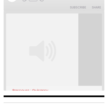
Rewind
Fast
Episode
10
Forward
Seconds
30
SUBSCRIBE
SHARE
seconds
Parcours : Guirassy
Feb 16, 2021 • 28:08