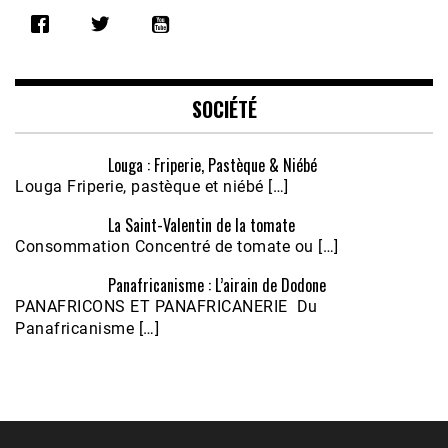
SHARE
RSS FEED
LINK
EMBED
SOCIÉTÉ
Louga : Friperie, Pastèque & Niébé
Louga Friperie, pastèque et niébé […]
La Saint-Valentin de la tomate
Consommation Concentré de tomate ou […]
Panafricanisme : L’airain de Dodone
Écoutez le parcours de Claudiane Kapia 
PANAFRICONS ET PANAFRICANERIE Du
Nobana (Podologue)
Feb 24, 2021 • 28mn
Panafricanisme […]