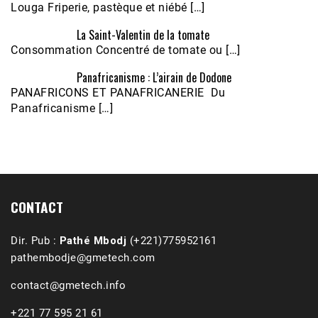
Louga Friperie, pastèque et niébé […]
La Saint-Valentin de la tomate
Consommation Concentré de tomate ou […]
Panafricanisme : L’airain de Dodone
Écoutez le parcours de Claudiane Kapia 
PANAFRICONS ET PANAFRICANERIE Du
Nobana (Podologue)
Feb 24, 2021 • 28mn
Panafricanisme […]
CONTACT
Dir. Pub :
Pathé Mbodj
(+221)775952161
pathembodje@gmetech.com
contact@gmetech.info
+221 77 595 21 61