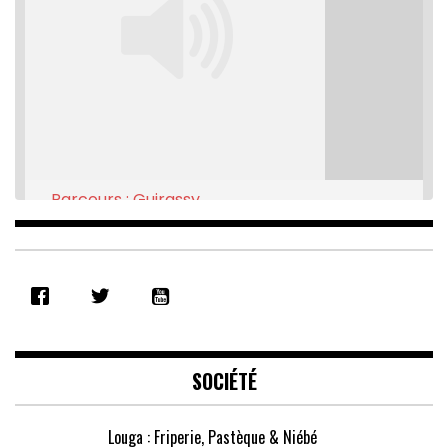
Parcours : Guirassy
Feb 16, 2021 • 28:08
SHARE
RSS FEED
LINK
EMBED
SOCIÉTÉ
Louga : Friperie, Pastèque & Niébé