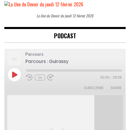
La Une du Devoir du jeudi 12 février 2026
PODCAST
Parcours
Parcours : Guirassy
Play
1x
00:00
/
28:08
Rewind
Fast
Episode
10
Forward
Seconds
30
SUBSCRIBE
SHARE
seconds