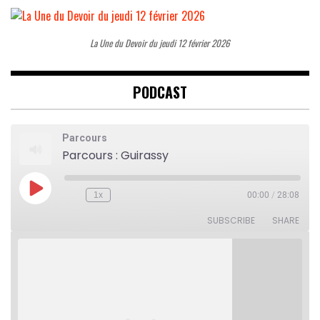
La Une du Devoir du jeudi 12 février 2026
PODCAST
Parcours
Parcours : Guirassy
Play
1x
00:00
/
28:08
Rewind
Fast
Episode
10
Forward
Seconds
30
SUBSCRIBE
SHARE
seconds