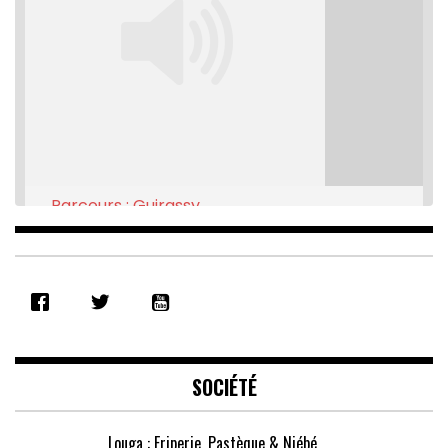
Parcours : Guirassy
Feb 16, 2021 • 28:08
SHARE
RSS FEED
LINK
EMBED
SOCIÉTÉ
Louga : Friperie, Pastèque & Niébé