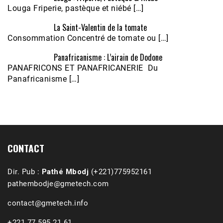
Louga Friperie, pastèque et niébé […]
La Saint-Valentin de la tomate
Consommation Concentré de tomate ou […]
Panafricanisme : L’airain de Dodone
Écoutez le parcours de Claudiane Kapia 
PANAFRICONS ET PANAFRICANERIE Du
Nobana (Podologue)
Feb 24, 2021 • 28mn
Panafricanisme […]
CONTACT
Dir. Pub :
Pathé Mbodj
(+221)775952161
pathembodje@gmetech.com
contact@gmetech.info
+221 77 595 21 61