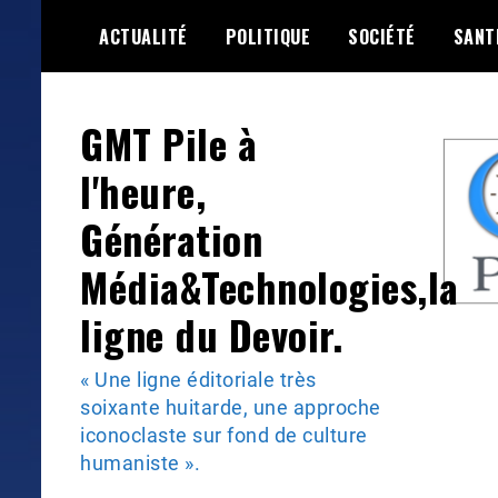
Skip
ACTUALITÉ
POLITIQUE
SOCIÉTÉ
SANT
to
content
GMT Pile à
l'heure,
Génération
Média&Technologies,la
ligne du Devoir.
« Une ligne éditoriale très
soixante huitarde, une approche
iconoclaste sur fond de culture
humaniste ».