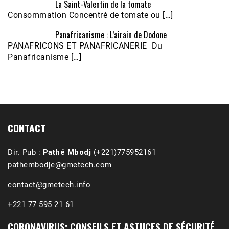
La Saint-Valentin de la tomate
Consommation Concentré de tomate ou […]
Panafricanisme : L’airain de Dodone
Écoutez le parcours de Claudiane Kapia 
PANAFRICONS ET PANAFRICANERIE Du
Nobana (Podologue)
Feb 24, 2021 • 28mn
Panafricanisme […]
CONTACT
Dir. Pub :
Pathé Mbodj
(+221)775952161
pathembodje@gmetech.com
contact@gmetech.info
+221 77 595 21 61
CORONAVIRUS: CONSEILS ET ASTUCES DE SÉCURITÉ