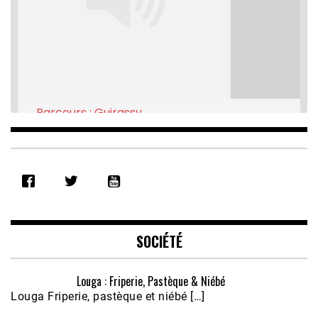
Parcours : Guirassy
Feb 16, 2021 • 28:08
SHARE
RSS FEED
LINK
EMBED
SOCIÉTÉ
Louga : Friperie, Pastèque & Niébé
Louga Friperie, pastèque et niébé […]