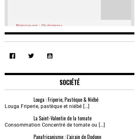
Parcours : Guirassy
Feb 16, 2021 • 28:08
SHARE
RSS FEED
LINK
EMBED
SOCIÉTÉ
Louga : Friperie, Pastèque & Niébé
Louga Friperie, pastèque et niébé […]
La Saint-Valentin de la tomate
Consommation Concentré de tomate ou […]
Panafricanisme : L’airain de Dodone