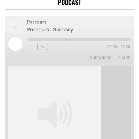
PODCAST
Parcours
Parcours : Guirassy
Play
1x
00:00
/
28:08
Rewind
Fast
Episode
10
Forward
Seconds
30
SUBSCRIBE
SHARE
seconds