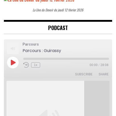
La Une du Devoir du jeudi 12 février 2026
PODCAST
Parcours
Parcours : Guirassy
Play
1x
00:00
/
28:08
Rewind
Fast
Episode
10
Forward
Seconds
30
SUBSCRIBE
SHARE
seconds