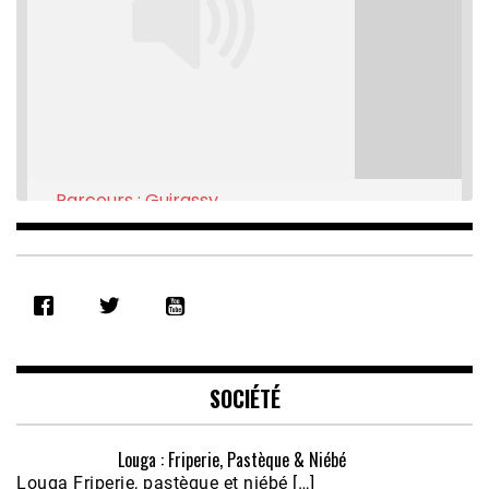
Parcours : Guirassy
Feb 16, 2021 • 28:08
SHARE
RSS FEED
LINK
EMBED
SOCIÉTÉ
Louga : Friperie, Pastèque & Niébé
Louga Friperie, pastèque et niébé […]