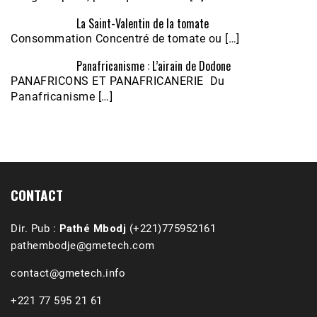
La Saint-Valentin de la tomate
Consommation Concentré de tomate ou […]
Panafricanisme : L’airain de Dodone
Écoutez le parcours de Claudiane Kapia 
PANAFRICONS ET PANAFRICANERIE Du
Nobana (Podologue)
Feb 24, 2021 • 28mn
Panafricanisme […]
CONTACT
Dir. Pub :
Pathé Mbodj
(+221)775952161
pathembodje@gmetech.com
contact@gmetech.info
+221 77 595 21 61