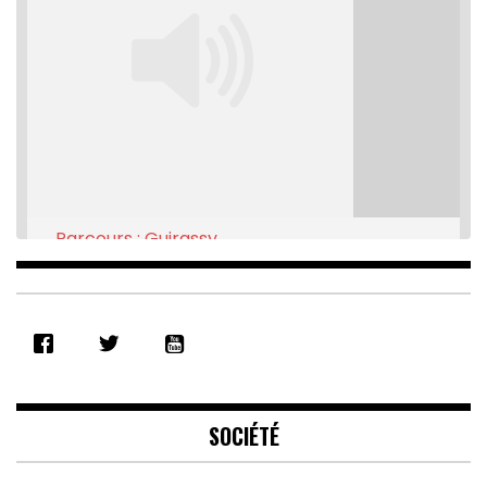
Parcours : Guirassy
Feb 16, 2021 • 28:08
SHARE
RSS FEED
LINK
EMBED
SOCIÉTÉ