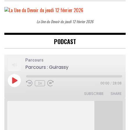
La Une du Devoir du jeudi 12 février 2026
PODCAST
Parcours
Parcours : Guirassy
Play
1x
00:00
/
28:08
Rewind
Fast
Episode
10
Forward
Seconds
30
SUBSCRIBE
SHARE
seconds