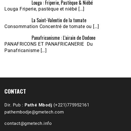
Louga : Friperie, Pastèque & Niébé
Louga Friperie, pastèque et niébé […]
La Saint-Valentin de la tomate
Consommation Concentré de tomate ou […]
Panafricanisme : L’airain de Dodone
Écoutez le parcours de Claudiane Kapia 
PANAFRICONS ET PANAFRICANERIE Du
Nobana (Podologue)
Feb 24, 2021 • 28mn
Panafricanisme […]
CONTACT
Dir. Pub :
Pathé Mbodj
(+221)775952161
pathembodje@gmetech.com
contact@gmetech.info