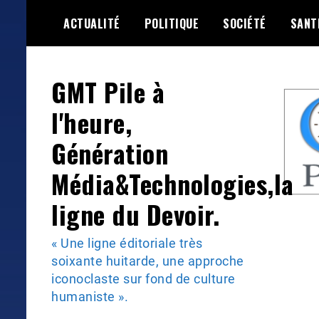
Skip
ACTUALITÉ
POLITIQUE
SOCIÉTÉ
SANT
to
content
GMT Pile à
l'heure,
Génération
Média&Technologies,la
ligne du Devoir.
« Une ligne éditoriale très
soixante huitarde, une approche
iconoclaste sur fond de culture
humaniste ».