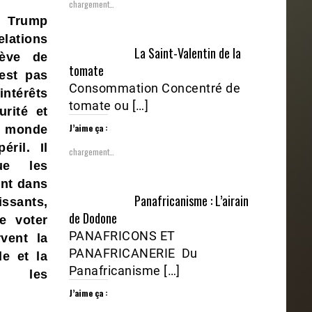
chargement…
e Trump
lations
La Saint-Valentin de la
lève de
tomate
’est pas
Consommation Concentré de
intérêts
tomate ou […]
urité et
J’aime ça :
 monde
péril.
Il
chargement…
ue les
nt dans
Panafricanisme : L’airain
ssants,
de Dodone
de voter
PANAFRICONS ET
vent la
PANAFRICANERIE Du
e et la
Panafricanisme […]
re les
J’aime ça :