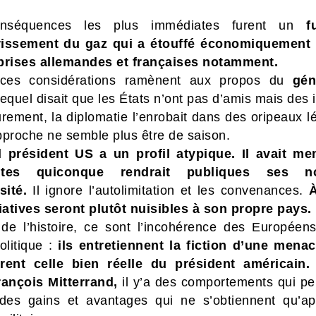
nséquences les plus immédiates furent un
f
rissement du gaz qui a étouffé économiquement
prises allemandes et françaises notamment.
 ces considérations ramènent aux propos du
gén
equel disait que les États n’ont pas d’amis mais des i
rement, la diplomatie l’enrobait dans des oripeaux lé
pproche ne semble plus être de saison.
l président US a un profil atypique. Il avait m
uites quiconque rendrait publiques ses n
rsité.
Il ignore l’autolimitation et les convenances.
À
tiatives seront plutôt nuisibles à son propre pays.
e de l’histoire, ce sont l’incohérence des Européens
olitique :
i
ls entretiennent la fiction d’une mena
rent celle bien réelle du président américain.
rançois Mitterrand,
il y’a des comportements qui pe
 des gains et avantages qui ne s’obtiennent qu’a