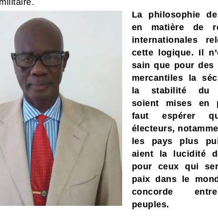
militaire.
La philosophie d
en matière de re
internationales re
cette logique.
Il n
sain que pour des 
mercantiles la séc
la stabilité du
soient mises en 
faut espérer q
électeurs, notamme
les pays plus pui
aient la lucidité 
pour ceux qui ser
paix dans le mond
concorde ent
peuples.