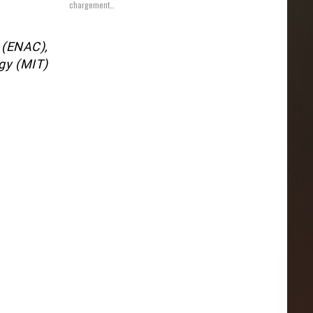
chargement…
 (ENAC),
gy (MIT)