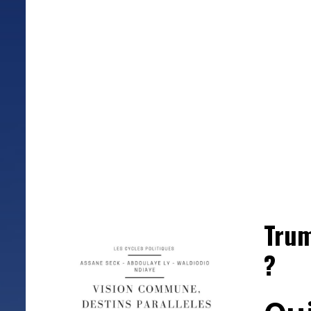
Trum
?