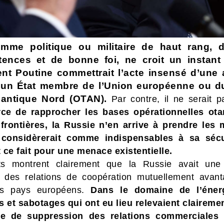
mme politique ou militaire de haut rang, 
ences et de bonne foi, ne croit un instant
ent Poutine commettrait l’acte insensé d’une 
 un État membre de l’Union européenne ou du
tlantique Nord (OTAN).
Par contre, il ne serait p
rce de rapprocher les bases opérationnelles ot
frontières, la Russie n’en arrive à prendre les
e considèrerait comme indispensables à sa sécu
 ce fait pour une menace existentielle.
ts montrent clairement que la Russie avait une
ir des relations de coopération mutuellement avan
es pays européens.
Dans le domaine de l’énerg
s et sabotages qui ont eu lieu relevaient claireme
gie de suppression des relations commerciales 