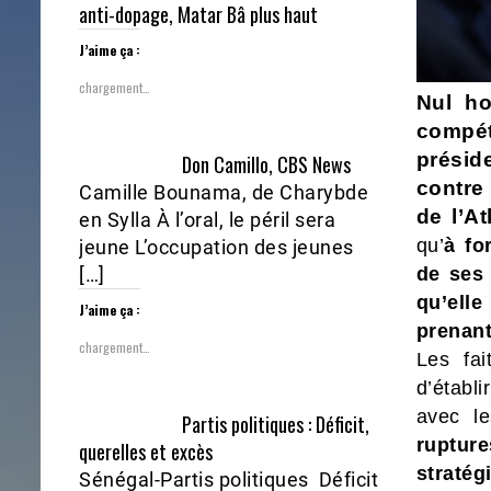
anti-dopage, Matar Bâ plus haut
J’aime ça :
chargement…
Nul ho
compét
présid
Don Camillo, CBS News
contre
Camille Bounama, de Charybde
de l’A
en Sylla À l’oral, le péril sera
qu’
à fo
jeune L’occupation des jeunes
[…]
de ses 
qu’ell
J’aime ça :
prenant
chargement…
Les fai
d’établ
avec l
Partis politiques : Déficit,
rupture
querelles et excès
straté
Sénégal-Partis politiques Déficit