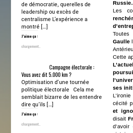
Russie.
de démocratie, querelles de
Les co
leadership ou excès de
renché
centralisme L’expérience a
d’entre
montré […]
Toutes
J’aime ça :
Gaulle
l
chargement…
Antérieu
Cette a
L’actue
Campagne électorale :
pours
Vous avez dit 5.000 km ?
l’unive
Optimisation d’une tournée
ses ini
politique électorale Cela me
L’ironi
semblait bizarre de les entendre
cécité p
dire qu’ils […]
et igno
J’aime ça :
disait
F
chargement…
d’avoir