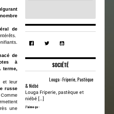
ulgurant
 nombre
éral de
ntérêts.
SHARE
nifiants.
RSS FEED
LINK
enacé de
EMBED
otes à
SOCIÉTÉ
 terme,
Louga : Friperie, Pastèque
 et leur
& Niébé
ce russe
Louga Friperie, pastèque et
Comme
niébé […]
rmettent
J’aime ça :
près une