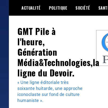
Skip
ACTUALITÉ
POLITIQUE
SOCIÉTÉ
SANT
to
content
GMT Pile à
l'heure,
Génération
Média&Technologies,la
ligne du Devoir.
« Une ligne éditoriale très
soixante huitarde, une approche
iconoclaste sur fond de culture
humaniste ».