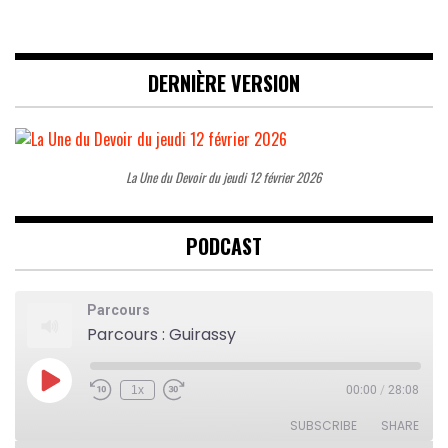
DERNIÈRE VERSION
La Une du Devoir du jeudi 12 février 2026
PODCAST
Parcours
Parcours : Guirassy
Play
1x
00:00
/
28:08
Rewind
Fast
Episode
10
Forward
Seconds
30
SUBSCRIBE
SHARE
seconds