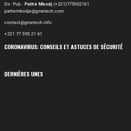
Dir. Pub :
Pathé Mbodj
(+221)775952161
pathembodje@gmetech.com
contact@gmetech.info
+221 77 595 21 61
CORONAVIRUS: CONSEILS ET ASTUCES DE SÉCURITÉ
1988-1989 :  La polémique de Guidimakha 
(Podcast)
Sep 3, 2021 •
Affirmations & Précisions Exécutions, déportations et répressions au Guidimakha (sud de la Mauritanie) de 1989 /1990 Peut-on les oublier nos victimes ? Au cours de nos recherches de mémoire de maîtrise (1997) intitulé (,), nous avons enquêté sur les noms des personnes victimes (mortes, rescapées et déportées) lors des événements…
DERNIÈRES UNES