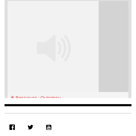
Parcours : Guirassy
Feb 16, 2021 • 28:08
SHARE
RSS FEED
LINK