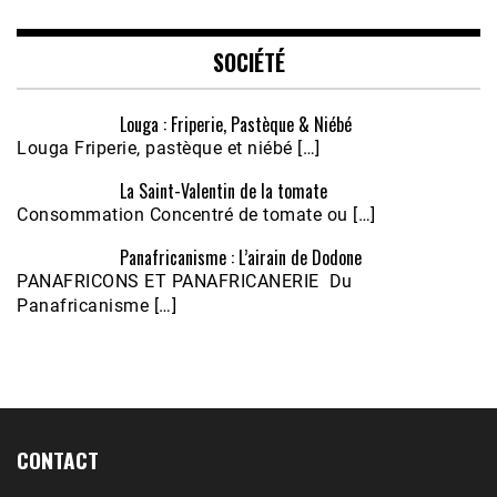
EMBED
SOCIÉTÉ
Louga : Friperie, Pastèque & Niébé
Louga Friperie, pastèque et niébé […]
La Saint-Valentin de la tomate
Consommation Concentré de tomate ou […]
Panafricanisme : L’airain de Dodone
Écoutez le parcours de Claudiane Kapia 
PANAFRICONS ET PANAFRICANERIE Du
Nobana (Podologue)
Feb 24, 2021 • 28mn
Panafricanisme […]
CONTACT