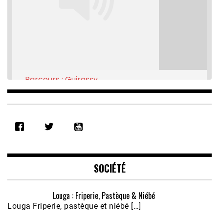
Parcours : Guirassy
Feb 16, 2021 • 28:08
SHARE
RSS FEED
LINK
EMBED
SOCIÉTÉ
Louga : Friperie, Pastèque & Niébé
Louga Friperie, pastèque et niébé […]