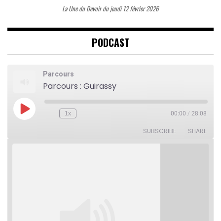
La Une du Devoir du jeudi 12 février 2026
PODCAST
Parcours
Parcours : Guirassy
Play
1x
00:00
/
28:08
Rewind
Fast
Episode
10
Forward
Seconds
30
SUBSCRIBE
SHARE
seconds