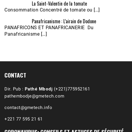
La Saint-Valentin de la tomate
Consommation Concentré de tomate ou […]
Panafricanisme : L’airain de Dodone
Écoutez le parcours de Claudiane Kapia 
PANAFRICONS ET PANAFRICANERIE Du
Nobana (Podologue)
Feb 24, 2021 • 28mn
Panafricanisme […]
CONTACT
Dir. Pub :
Pathé Mbodj
(+221)775952161
pathembodje@gmetech.com
contact@gmetech.info
+221 77 595 21 61
CORONAVIRUS: CONSEILS ET ASTUCES DE SÉCURITÉ