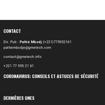
CONTACT
Dir. Pub :
Pathé Mbodj
(+221)775952161
pathembodje@gmetech.com
contact@gmetech.info
+221 77 595 21 61
CORONAVIRUS: CONSEILS ET ASTUCES DE SÉCURITÉ
1988-1989 :  La polémique de Guidimakha 
(Podcast)
Sep 3, 2021 •
Affirmations & Précisions Exécutions, déportations et répressions au Guidimakha (sud de la Mauritanie) de 1989 /1990 Peut-on les oublier nos victimes ? Au cours de nos recherches de mémoire de maîtrise (1997) intitulé (,), nous avons enquêté sur les noms des personnes victimes (mortes, rescapées et déportées) lors des événements…
DERNIÈRES UNES