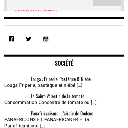
Parcours : Guirassy
Feb 16, 2021 • 28:08
SHARE
RSS FEED
LINK
EMBED
SOCIÉTÉ
Louga : Friperie, Pastèque & Niébé
Louga Friperie, pastèque et niébé […]
La Saint-Valentin de la tomate
Consommation Concentré de tomate ou […]
Panafricanisme : L’airain de Dodone
Écoutez le parcours de Claudiane Kapia 
PANAFRICONS ET PANAFRICANERIE Du
Nobana (Podologue)
Feb 24, 2021 • 28mn
Panafricanisme […]