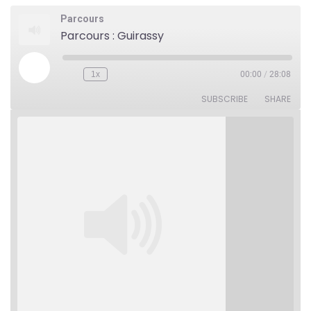
Parcours
Parcours : Guirassy
Play
1x
00:00
/
28:08
Rewind
Fast
Episode
10
Forward
Seconds
30
SUBSCRIBE
SHARE
seconds