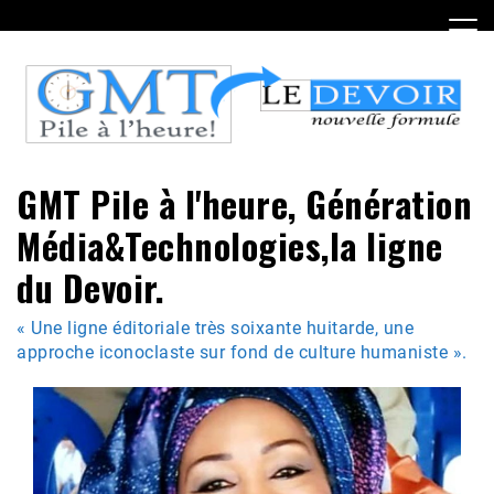
Skip
to
content
GMT Pile à l'heure, Génération
Média&Technologies,la ligne
du Devoir.
« Une ligne éditoriale très soixante huitarde, une
approche iconoclaste sur fond de culture humaniste ».