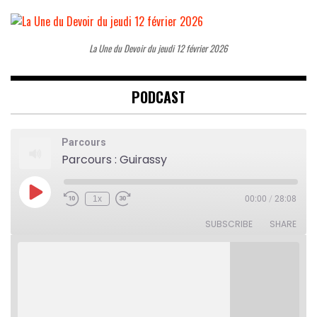
La Une du Devoir du jeudi 12 février 2026
PODCAST
Parcours
Parcours : Guirassy
Play
1x
00:00
/
28:08
Rewind
Fast
Episode
10
Forward
Seconds
30
SUBSCRIBE
SHARE
seconds