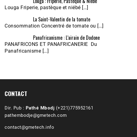
Louga : Friperie, Pastèque & Niébé
Louga Friperie, pastèque et niébé […]
La Saint-Valentin de la tomate
Consommation Concentré de tomate ou […]
Panafricanisme : L’airain de Dodone
Écoutez le parcours de Claudiane Kapia 
PANAFRICONS ET PANAFRICANERIE Du
Nobana (Podologue)
Feb 24, 2021 • 28mn
Panafricanisme […]
CONTACT
Dir. Pub :
Pathé Mbodj
(+221)775952161
pathembodje@gmetech.com
contact@gmetech.info