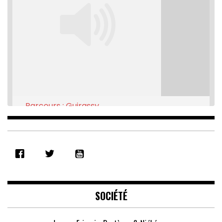
Parcours : Guirassy
Feb 16, 2021 • 28:08
SHARE
RSS FEED
LINK
EMBED
SOCIÉTÉ