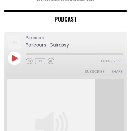
PODCAST
Parcours
Parcours : Guirassy
Play
1x
00:00
/
28:08
Rewind
Fast
Episode
10
Forward
Seconds
30
SUBSCRIBE
SHARE
seconds