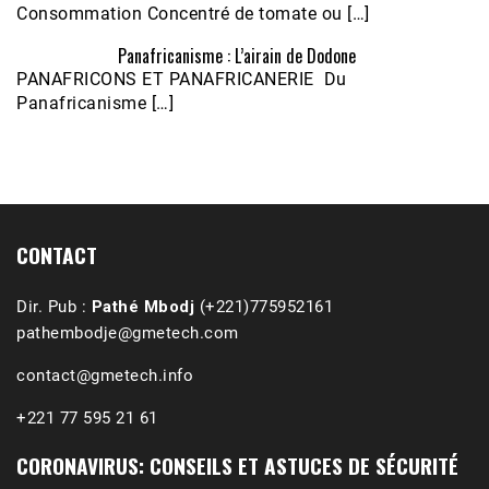
Consommation Concentré de tomate ou […]
Panafricanisme : L’airain de Dodone
Écoutez le parcours de Claudiane Kapia 
PANAFRICONS ET PANAFRICANERIE Du
Nobana (Podologue)
Feb 24, 2021 • 28mn
Panafricanisme […]
CONTACT
Dir. Pub :
Pathé Mbodj
(+221)775952161
pathembodje@gmetech.com
contact@gmetech.info
+221 77 595 21 61
CORONAVIRUS: CONSEILS ET ASTUCES DE SÉCURITÉ
1988-1989 :  La polémique de Guidimakha 