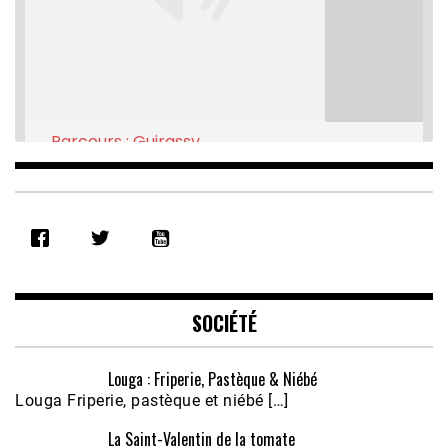
Parcours : Guirassy
Feb 16, 2021 • 28:08
SHARE
RSS FEED
LINK
EMBED
SOCIÉTÉ
Louga : Friperie, Pastèque & Niébé
Louga Friperie, pastèque et niébé […]
La Saint-Valentin de la tomate