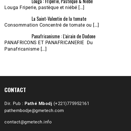
Louga : Friperie, Pastèque & Niébé
Louga Friperie, pastèque et niébé […]
La Saint-Valentin de la tomate
Consommation Concentré de tomate ou […]
Panafricanisme : L’airain de Dodone
Écoutez le parcours de Claudiane Kapia 
PANAFRICONS ET PANAFRICANERIE Du
Nobana (Podologue)
Feb 24, 2021 • 28mn
Panafricanisme […]
CONTACT
Dir. Pub :
Pathé Mbodj
(+221)775952161
pathembodje@gmetech.com
contact@gmetech.info