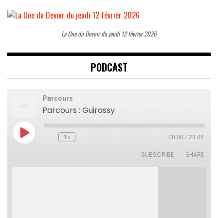
La Une du Devoir du jeudi 12 février 2026
PODCAST
Parcours
Parcours : Guirassy
Play
1x
00:00
/
28:08
Rewind
Fast
Episode
10
Forward
Seconds
30
SUBSCRIBE
SHARE
seconds