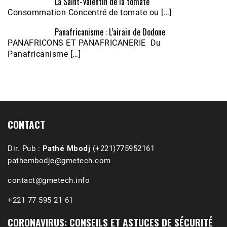
La Saint-Valentin de la tomate
Consommation Concentré de tomate ou […]
Panafricanisme : L’airain de Dodone
Écoutez le parcours de Claudiane Kapia 
PANAFRICONS ET PANAFRICANERIE Du
Nobana (Podologue)
Feb 24, 2021 • 28mn
Panafricanisme […]
CONTACT
Dir. Pub :
Pathé Mbodj
(+221)775952161
pathembodje@gmetech.com
contact@gmetech.info
+221 77 595 21 61
CORONAVIRUS: CONSEILS ET ASTUCES DE SÉCURITÉ