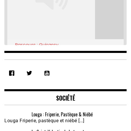
Parcours : Guirassy
Feb 16, 2021 • 28:08
SHARE
RSS FEED
LINK
EMBED
SOCIÉTÉ
Louga : Friperie, Pastèque & Niébé
Louga Friperie, pastèque et niébé […]