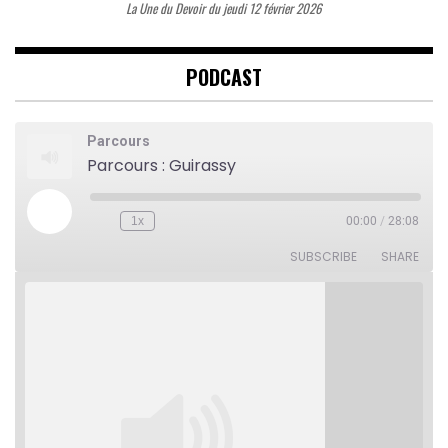
La Une du Devoir du jeudi 12 février 2026
PODCAST
Parcours
Parcours : Guirassy
Play
1x
00:00
/
28:08
Rewind
Fast
Episode
10
Forward
Seconds
30
SUBSCRIBE
SHARE
seconds