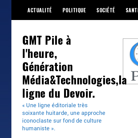
Skip
ACTUALITÉ
POLITIQUE
SOCIÉTÉ
SANT
to
content
GMT Pile à
l'heure,
Génération
Média&Technologies,la
ligne du Devoir.
« Une ligne éditoriale très
soixante huitarde, une approche
iconoclaste sur fond de culture
humaniste ».