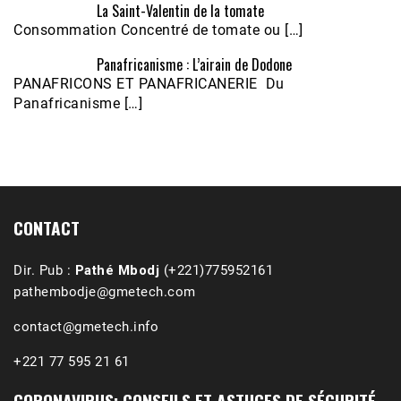
La Saint-Valentin de la tomate
Consommation Concentré de tomate ou […]
Panafricanisme : L’airain de Dodone
Écoutez le parcours de Claudiane Kapia 
PANAFRICONS ET PANAFRICANERIE Du
Nobana (Podologue)
Feb 24, 2021 • 28mn
Panafricanisme […]
CONTACT
Dir. Pub :
Pathé Mbodj
(+221)775952161
pathembodje@gmetech.com
contact@gmetech.info
+221 77 595 21 61
CORONAVIRUS: CONSEILS ET ASTUCES DE SÉCURITÉ