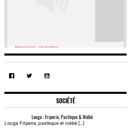
Parcours : Guirassy
Feb 16, 2021 • 28:08
SHARE
RSS FEED
LINK
EMBED
SOCIÉTÉ
Louga : Friperie, Pastèque & Niébé
Louga Friperie, pastèque et niébé […]