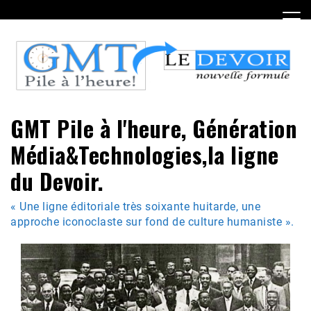
Skip
to
content
GMT Pile à l'heure, Génération
Média&Technologies,la ligne
du Devoir.
« Une ligne éditoriale très soixante huitarde, une
approche iconoclaste sur fond de culture humaniste ».