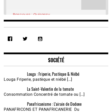
Parcours : Guirassy
Feb 16, 2021 • 28:08
SHARE
RSS FEED
LINK
EMBED
SOCIÉTÉ
Louga : Friperie, Pastèque & Niébé
Louga Friperie, pastèque et niébé […]
La Saint-Valentin de la tomate
Consommation Concentré de tomate ou […]
Panafricanisme : L’airain de Dodone
Écoutez le parcours de Claudiane Kapia 
PANAFRICONS ET PANAFRICANERIE Du