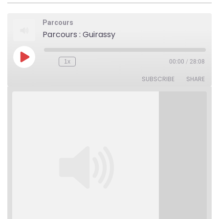
Parcours
Parcours : Guirassy
Play
1x
00:00
/
28:08
Rewind
Fast
Episode
10
Forward
Seconds
30
SUBSCRIBE
SHARE
seconds