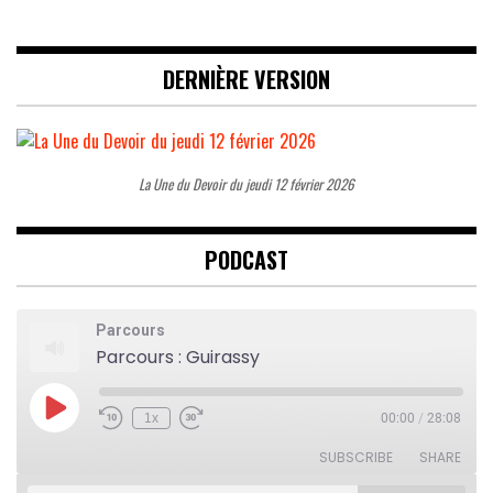
DERNIÈRE VERSION
La Une du Devoir du jeudi 12 février 2026
PODCAST
Parcours
Parcours : Guirassy
Play
1x
00:00
/
28:08
Rewind
Fast
Episode
10
Forward
Seconds
30
SUBSCRIBE
SHARE
seconds