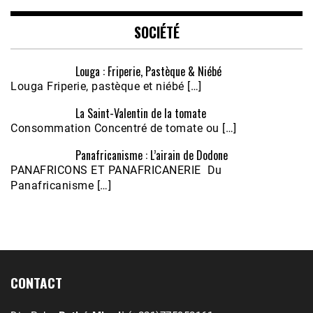
EMBED
SOCIÉTÉ
Louga : Friperie, Pastèque & Niébé
Louga Friperie, pastèque et niébé […]
La Saint-Valentin de la tomate
Consommation Concentré de tomate ou […]
Panafricanisme : L’airain de Dodone
Écoutez le parcours de Claudiane Kapia 
PANAFRICONS ET PANAFRICANERIE Du
Nobana (Podologue)
Feb 24, 2021 • 28mn
Panafricanisme […]
CONTACT