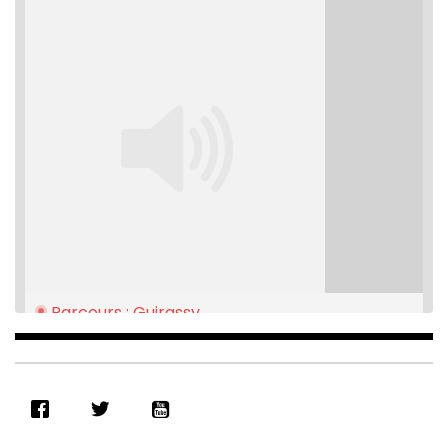
Parcours : Guirassy
Feb 16, 2021 • 28:08
SHARE
RSS FEED
LINK