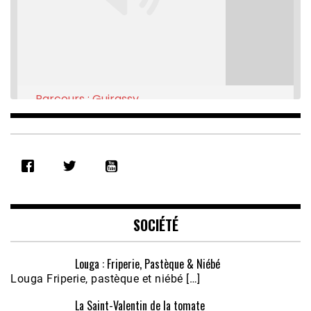
Parcours : Guirassy
Feb 16, 2021 • 28:08
SHARE
RSS FEED
LINK
EMBED
SOCIÉTÉ
Louga : Friperie, Pastèque & Niébé
Louga Friperie, pastèque et niébé […]
La Saint-Valentin de la tomate