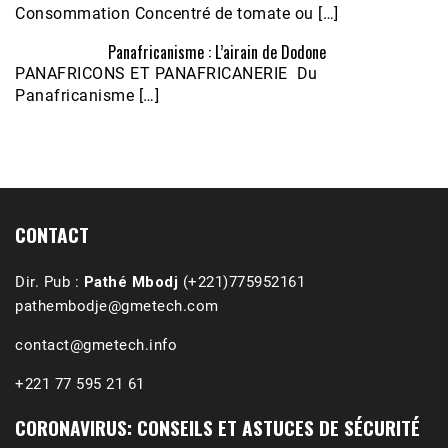
Consommation Concentré de tomate ou […]
Panafricanisme : L’airain de Dodone
Écoutez le parcours de Claudiane Kapia 
PANAFRICONS ET PANAFRICANERIE Du
Nobana (Podologue)
Feb 24, 2021 • 28mn
Panafricanisme […]
CONTACT
Dir. Pub :
Pathé Mbodj
(+221)775952161
pathembodje@gmetech.com
contact@gmetech.info
+221 77 595 21 61
CORONAVIRUS: CONSEILS ET ASTUCES DE SÉCURITÉ
1988-1989 :  La polémique de Guidimakha 