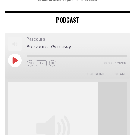
PODCAST
Parcours
Parcours : Guirassy
Play
1x
00:00
/
28:08
Rewind
Fast
Episode
10
Forward
Seconds
30
SUBSCRIBE
SHARE
seconds