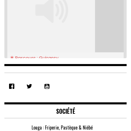
Parcours : Guirassy
Feb 16, 2021 • 28:08
SHARE
RSS FEED
LINK
EMBED
SOCIÉTÉ
Louga : Friperie, Pastèque & Niébé