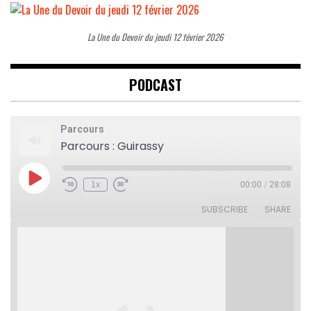
La Une du Devoir du jeudi 12 février 2026
PODCAST
Parcours
Parcours : Guirassy
Play
1x
00:00
/
28:08
Rewind
Fast
Episode
10
Forward
Seconds
30
SUBSCRIBE
SHARE
seconds