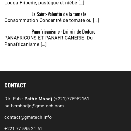
Louga Friperie, pastèque et niébé […]
La Saint-Valentin de la tomate
Consommation Concentré de tomate ou […]
Panafricanisme : L’airain de Dodone
Écoutez le parcours de Claudiane Kapia 
PANAFRICONS ET PANAFRICANERIE Du
Nobana (Podologue)
Feb 24, 2021 • 28mn
Panafricanisme […]
CONTACT
Dir. Pub :
Pathé Mbodj
(+221)775952161
pathembodje@gmetech.com
contact@gmetech.info
+221 77 595 21 61