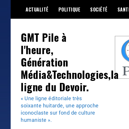
Skip
ACTUALITÉ
POLITIQUE
SOCIÉTÉ
SANT
to
content
GMT Pile à
l'heure,
Génération
Média&Technologies,la
ligne du Devoir.
« Une ligne éditoriale très
soixante huitarde, une approche
iconoclaste sur fond de culture
humaniste ».