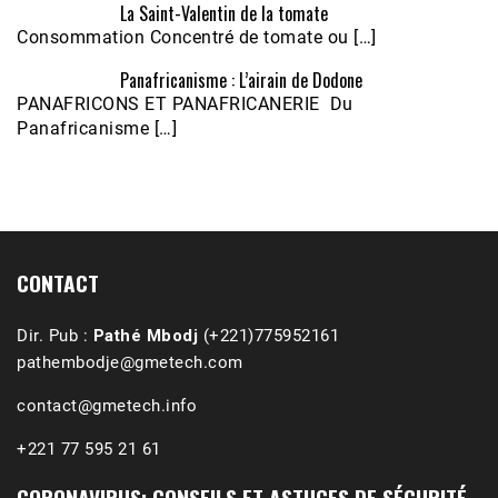
La Saint-Valentin de la tomate
Consommation Concentré de tomate ou […]
Panafricanisme : L’airain de Dodone
Écoutez le parcours de Claudiane Kapia 
PANAFRICONS ET PANAFRICANERIE Du
Nobana (Podologue)
Feb 24, 2021 • 28mn
Panafricanisme […]
CONTACT
Dir. Pub :
Pathé Mbodj
(+221)775952161
pathembodje@gmetech.com
contact@gmetech.info
+221 77 595 21 61
CORONAVIRUS: CONSEILS ET ASTUCES DE SÉCURITÉ