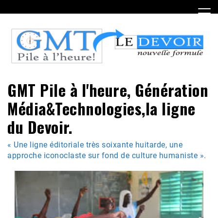
Skip
to
content
GMT Pile à l'heure, Génération
Média&Technologies,la ligne
du Devoir.
« Une ligne éditoriale très soixante huitarde, une
approche iconoclaste sur fond de culture humaniste ».