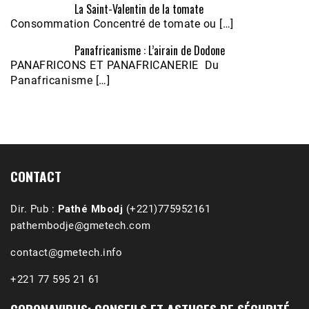
La Saint-Valentin de la tomate
Consommation Concentré de tomate ou […]
Panafricanisme : L’airain de Dodone
Écoutez le parcours de Claudiane Kapia 
PANAFRICONS ET PANAFRICANERIE Du
Nobana (Podologue)
Feb 24, 2021 • 28mn
Panafricanisme […]
CONTACT
Dir. Pub :
Pathé Mbodj
(+221)775952161
pathembodje@gmetech.com
contact@gmetech.info
+221 77 595 21 61