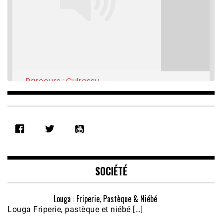
Parcours : Guirassy
Feb 16, 2021 • 28:08
SHARE
RSS FEED
LINK
EMBED
SOCIÉTÉ
Louga : Friperie, Pastèque & Niébé
Louga Friperie, pastèque et niébé […]