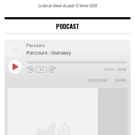
La Une du Devoir du jeudi 12 février 2026
PODCAST
Parcours
Parcours : Guirassy
Play
1x
00:00
/
28:08
Rewind
Fast
Episode
10
Forward
Seconds
30
SUBSCRIBE
SHARE
seconds