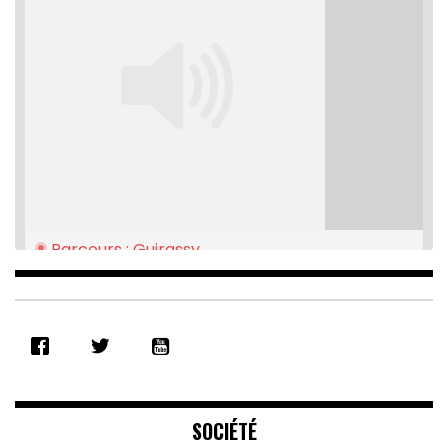
Parcours : Guirassy
Feb 16, 2021 • 28:08
SHARE
RSS FEED
LINK
EMBED
SOCIÉTÉ