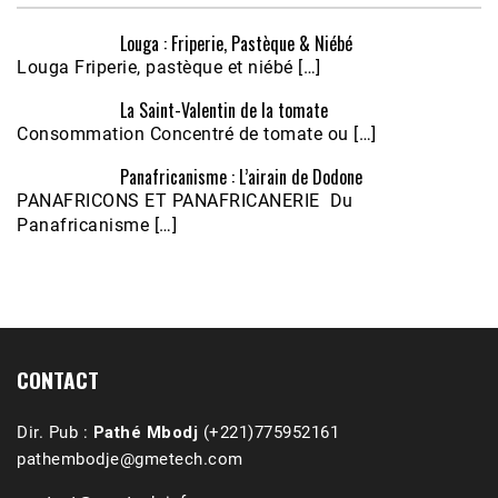
Louga : Friperie, Pastèque & Niébé
Louga Friperie, pastèque et niébé […]
La Saint-Valentin de la tomate
Consommation Concentré de tomate ou […]
Panafricanisme : L’airain de Dodone
Écoutez le parcours de Claudiane Kapia 
PANAFRICONS ET PANAFRICANERIE Du
Nobana (Podologue)
Feb 24, 2021 • 28mn
Panafricanisme […]
CONTACT
Dir. Pub :
Pathé Mbodj
(+221)775952161
pathembodje@gmetech.com