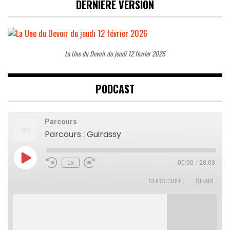
DERNIÈRE VERSION
La Une du Devoir du jeudi 12 février 2026
PODCAST
Parcours
Parcours : Guirassy
Play
1x
00:00
/
28:08
Rewind
Fast
Episode
10
Forward
Seconds
30
SUBSCRIBE
SHARE
seconds