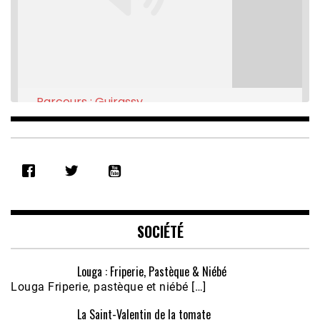
Parcours : Guirassy
Feb 16, 2021 • 28:08
SHARE
RSS FEED
LINK
EMBED
SOCIÉTÉ
Louga : Friperie, Pastèque & Niébé
Louga Friperie, pastèque et niébé […]
La Saint-Valentin de la tomate