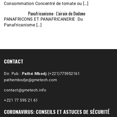
Consommation Concentré de tomate ou […]
Panafricanisme : L’airain de Dodone
Écoutez le parcours de Claudiane Kapia 
PANAFRICONS ET PANAFRICANERIE Du
Nobana (Podologue)
Feb 24, 2021 • 28mn
Panafricanisme […]
CONTACT
Dir. Pub :
Pathé Mbodj
(+221)775952161
pathembodje@gmetech.com
contact@gmetech.info
+221 77 595 21 61
CORONAVIRUS: CONSEILS ET ASTUCES DE SÉCURITÉ
1988-1989 :  La polémique de Guidimakha 