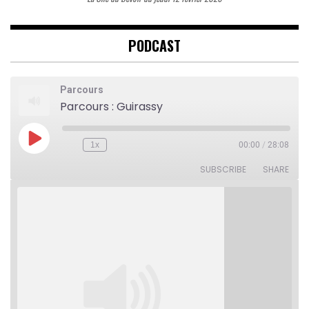
PODCAST
Parcours
Parcours : Guirassy
Play
1x
00:00
/
28:08
Rewind
Fast
Episode
10
Forward
Seconds
30
SUBSCRIBE
SHARE
seconds