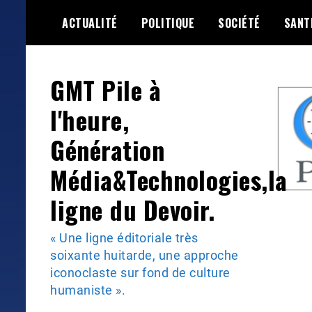
Skip
ACTUALITÉ
POLITIQUE
SOCIÉTÉ
SANT
to
content
GMT Pile à
l'heure,
Génération
Média&Technologies,la
ligne du Devoir.
« Une ligne éditoriale très
soixante huitarde, une approche
iconoclaste sur fond de culture
humaniste ».