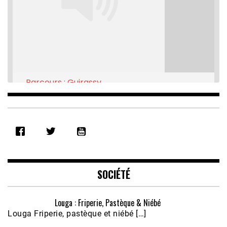
Parcours : Guirassy
Feb 16, 2021 • 28:08
SHARE
RSS FEED
LINK
EMBED
SOCIÉTÉ
Louga : Friperie, Pastèque & Niébé
Louga Friperie, pastèque et niébé […]