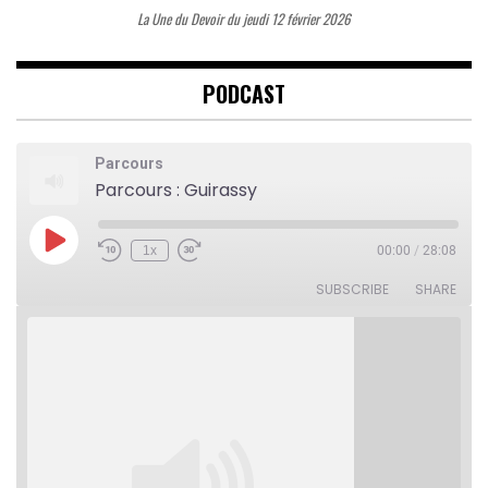
La Une du Devoir du jeudi 12 février 2026
PODCAST
Parcours
Parcours : Guirassy
Play
1x
00:00
/
28:08
Rewind
Fast
Episode
10
Forward
Seconds
30
SUBSCRIBE
SHARE
seconds