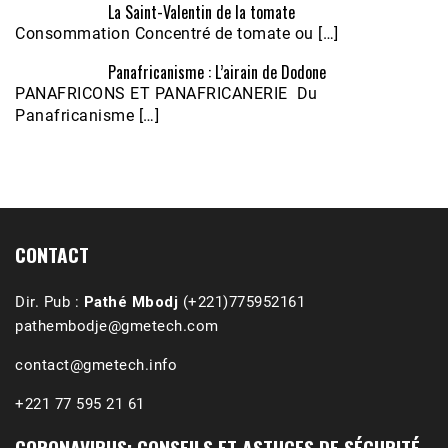
La Saint-Valentin de la tomate
Consommation Concentré de tomate ou […]
Panafricanisme : L’airain de Dodone
Écoutez le parcours de Claudiane Kapia 
PANAFRICONS ET PANAFRICANERIE Du
Nobana (Podologue)
Feb 24, 2021 • 28mn
Panafricanisme […]
CONTACT
Dir. Pub :
Pathé Mbodj
(+221)775952161
pathembodje@gmetech.com
contact@gmetech.info
+221 77 595 21 61
CORONAVIRUS: CONSEILS ET ASTUCES DE SÉCURITÉ