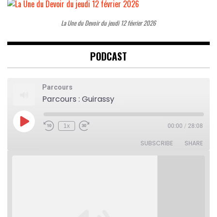
La Une du Devoir du jeudi 12 février 2026
PODCAST
Parcours
Parcours : Guirassy
Play
1x
00:00
/
28:08
Rewind
Fast
Episode
10
Forward
Seconds
30
SUBSCRIBE
SHARE
seconds