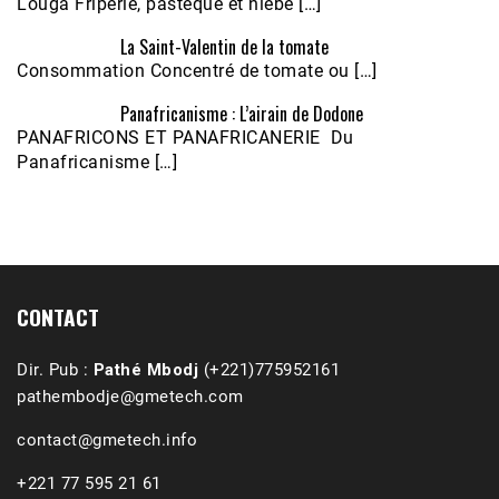
Louga Friperie, pastèque et niébé […]
La Saint-Valentin de la tomate
Consommation Concentré de tomate ou […]
Panafricanisme : L’airain de Dodone
Écoutez le parcours de Claudiane Kapia 
PANAFRICONS ET PANAFRICANERIE Du
Nobana (Podologue)
Feb 24, 2021 • 28mn
Panafricanisme […]
CONTACT
Dir. Pub :
Pathé Mbodj
(+221)775952161
pathembodje@gmetech.com
contact@gmetech.info
+221 77 595 21 61