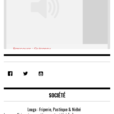
Parcours : Guirassy
Feb 16, 2021 • 28:08
SHARE
RSS FEED
LINK
EMBED
SOCIÉTÉ
Louga : Friperie, Pastèque & Niébé