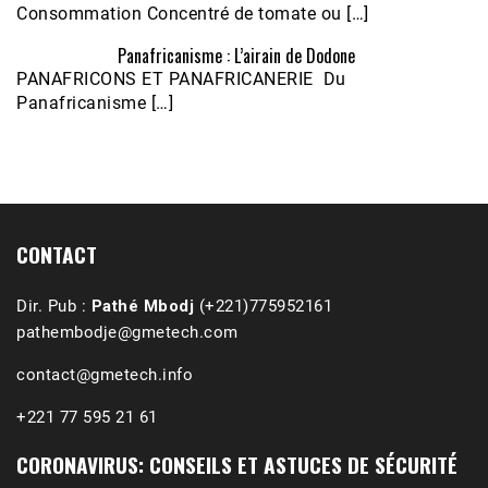
Consommation Concentré de tomate ou […]
Panafricanisme : L’airain de Dodone
Écoutez le parcours de Claudiane Kapia 
PANAFRICONS ET PANAFRICANERIE Du
Nobana (Podologue)
Feb 24, 2021 • 28mn
Panafricanisme […]
CONTACT
Dir. Pub :
Pathé Mbodj
(+221)775952161
pathembodje@gmetech.com
contact@gmetech.info
+221 77 595 21 61
CORONAVIRUS: CONSEILS ET ASTUCES DE SÉCURITÉ
1988-1989 :  La polémique de Guidimakha 