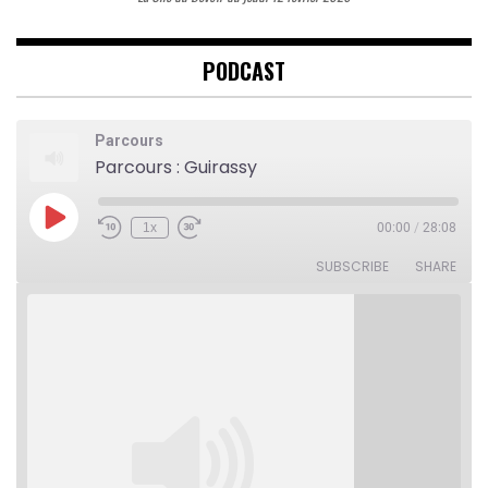
PODCAST
Parcours
Parcours : Guirassy
Play
1x
00:00
/
28:08
Rewind
Fast
Episode
10
Forward
Seconds
30
SUBSCRIBE
SHARE
seconds