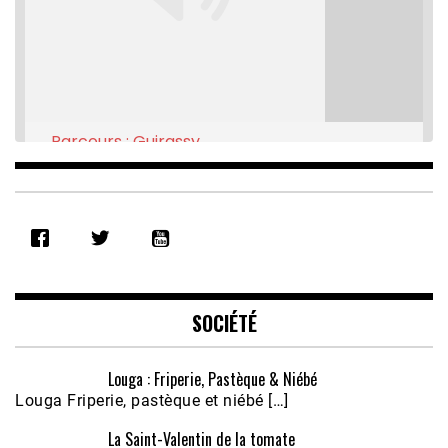
Parcours : Guirassy
Feb 16, 2021 • 28:08
SHARE
RSS FEED
LINK
EMBED
SOCIÉTÉ
Louga : Friperie, Pastèque & Niébé
Louga Friperie, pastèque et niébé […]
La Saint-Valentin de la tomate