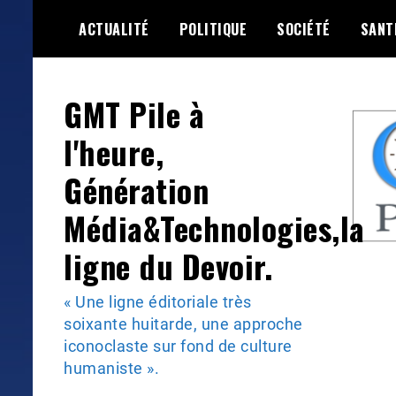
Skip
ACTUALITÉ
POLITIQUE
SOCIÉTÉ
SANT
to
content
GMT Pile à
l'heure,
Génération
Média&Technologies,la
ligne du Devoir.
« Une ligne éditoriale très
soixante huitarde, une approche
iconoclaste sur fond de culture
humaniste ».