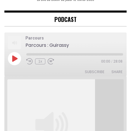
PODCAST
Parcours
Parcours : Guirassy
Play
1x
00:00
/
28:08
Rewind
Fast
Episode
10
Forward
Seconds
30
SUBSCRIBE
SHARE
seconds