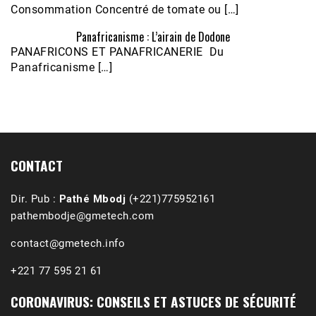
Consommation Concentré de tomate ou […]
Panafricanisme : L’airain de Dodone
Écoutez le parcours de Claudiane Kapia 
PANAFRICONS ET PANAFRICANERIE Du
Nobana (Podologue)
Feb 24, 2021 • 28mn
Panafricanisme […]
CONTACT
Dir. Pub :
Pathé Mbodj
(+221)775952161
pathembodje@gmetech.com
contact@gmetech.info
+221 77 595 21 61
CORONAVIRUS: CONSEILS ET ASTUCES DE SÉCURITÉ
1988-1989 :  La polémique de Guidimakha 