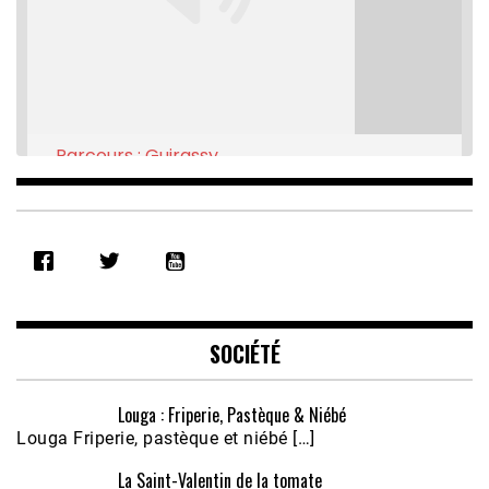
Parcours : Guirassy
Feb 16, 2021 • 28:08
SHARE
RSS FEED
LINK
EMBED
SOCIÉTÉ
Louga : Friperie, Pastèque & Niébé
Louga Friperie, pastèque et niébé […]
La Saint-Valentin de la tomate