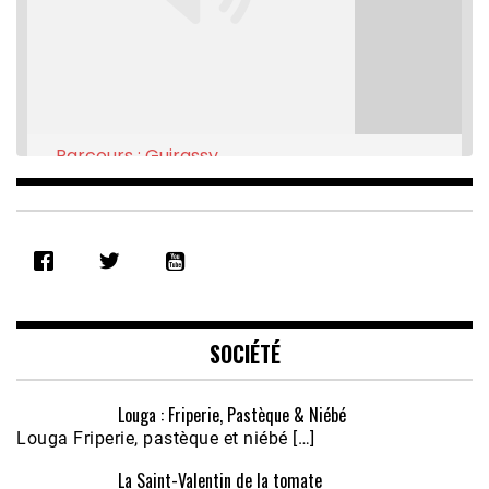
Parcours : Guirassy
Feb 16, 2021 • 28:08
SHARE
RSS FEED
LINK
EMBED
SOCIÉTÉ
Louga : Friperie, Pastèque & Niébé
Louga Friperie, pastèque et niébé […]
La Saint-Valentin de la tomate