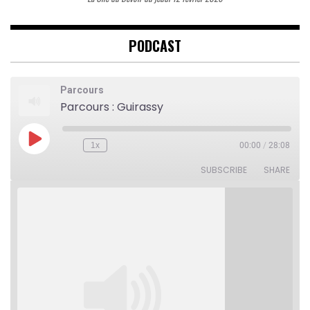
PODCAST
Parcours
Parcours : Guirassy
Play
1x
00:00
/
28:08
Rewind
Fast
Episode
10
Forward
Seconds
30
SUBSCRIBE
SHARE
seconds