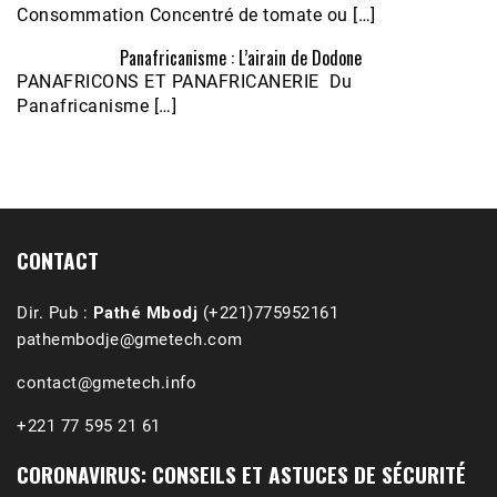
Consommation Concentré de tomate ou […]
Panafricanisme : L’airain de Dodone
Écoutez le parcours de Claudiane Kapia 
PANAFRICONS ET PANAFRICANERIE Du
Nobana (Podologue)
Feb 24, 2021 • 28mn
Panafricanisme […]
CONTACT
Dir. Pub :
Pathé Mbodj
(+221)775952161
pathembodje@gmetech.com
contact@gmetech.info
+221 77 595 21 61
CORONAVIRUS: CONSEILS ET ASTUCES DE SÉCURITÉ
1988-1989 :  La polémique de Guidimakha 