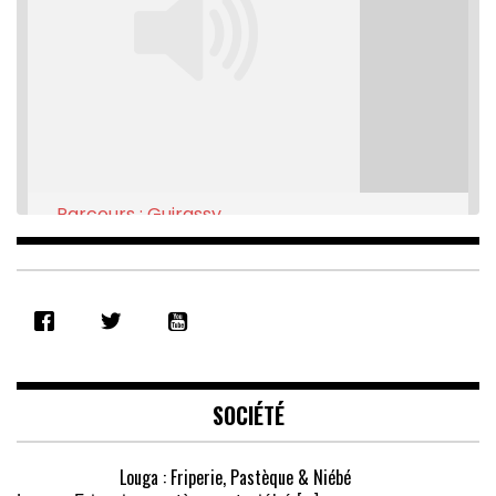
Parcours : Guirassy
Feb 16, 2021 • 28:08
SHARE
RSS FEED
LINK
EMBED
SOCIÉTÉ
Louga : Friperie, Pastèque & Niébé