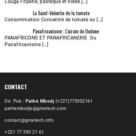
Louga Friperie, pastèque et niébé […]
La Saint-Valentin de la tomate
Consommation Concentré de tomate ou […]
Panafricanisme : L’airain de Dodone
Écoutez le parcours de Claudiane Kapia 
PANAFRICONS ET PANAFRICANERIE Du
Nobana (Podologue)
Feb 24, 2021 • 28mn
Panafricanisme […]
CONTACT
Dir. Pub :
Pathé Mbodj
(+221)775952161
pathembodje@gmetech.com
contact@gmetech.info
+221 77 595 21 61