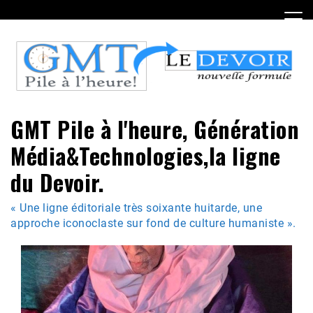
Skip
to
content
GMT Pile à l'heure, Génération
Média&Technologies,la ligne
du Devoir.
« Une ligne éditoriale très soixante huitarde, une
approche iconoclaste sur fond de culture humaniste ».