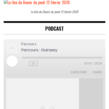
La Une du Devoir du jeudi 12 février 2026
PODCAST
Parcours
Parcours : Guirassy
Play
1x
00:00
/
28:08
Rewind
Fast
Episode
10
Forward
Seconds
30
SUBSCRIBE
SHARE
seconds