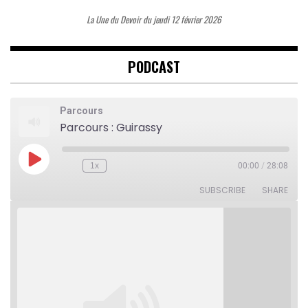
La Une du Devoir du jeudi 12 février 2026
PODCAST
Parcours
Parcours : Guirassy
Play
1x
00:00
/
28:08
Rewind
Fast
Episode
10
Forward
Seconds
30
SUBSCRIBE
SHARE
seconds