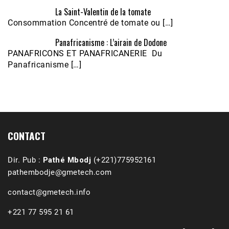
La Saint-Valentin de la tomate
Consommation Concentré de tomate ou […]
Panafricanisme : L’airain de Dodone
Écoutez le parcours de Claudiane Kapia 
PANAFRICONS ET PANAFRICANERIE Du
Nobana (Podologue)
Feb 24, 2021 • 28mn
Panafricanisme […]
CONTACT
Dir. Pub :
Pathé Mbodj
(+221)775952161
pathembodje@gmetech.com
contact@gmetech.info
+221 77 595 21 61