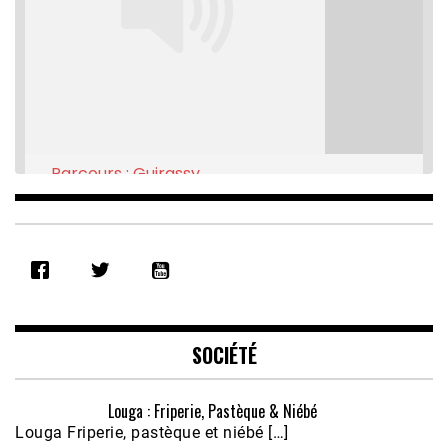
Parcours : Guirassy
Feb 16, 2021 • 28:08
SHARE
RSS FEED
LINK
EMBED
SOCIÉTÉ
Louga : Friperie, Pastèque & Niébé
Louga Friperie, pastèque et niébé […]