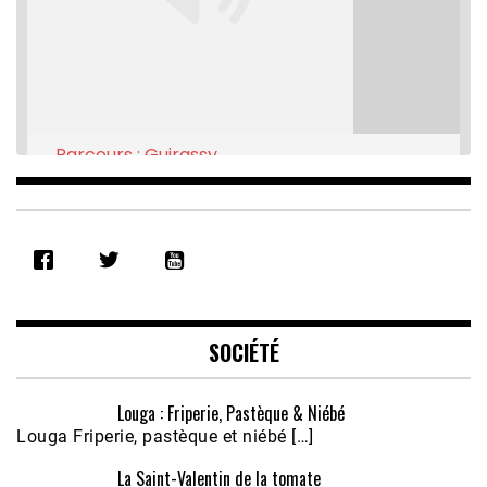
Parcours : Guirassy
Feb 16, 2021 • 28:08
SHARE
RSS FEED
LINK
EMBED
SOCIÉTÉ
Louga : Friperie, Pastèque & Niébé
Louga Friperie, pastèque et niébé […]
La Saint-Valentin de la tomate