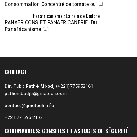
Consommation Concentré de tomate ou […]
Panafricanisme : L’airain de Dodone
Écoutez le parcours de Claudiane Kapia 
PANAFRICONS ET PANAFRICANERIE Du
Nobana (Podologue)
Feb 24, 2021 • 28mn
Panafricanisme […]
CONTACT
Dir. Pub :
Pathé Mbodj
(+221)775952161
pathembodje@gmetech.com
contact@gmetech.info
+221 77 595 21 61
CORONAVIRUS: CONSEILS ET ASTUCES DE SÉCURITÉ
1988-1989 :  La polémique de Guidimakha 