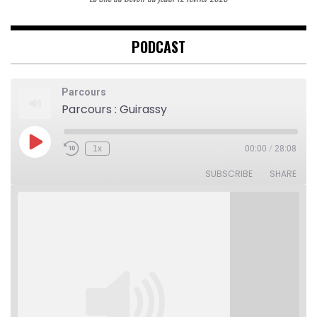
PODCAST
Parcours
Parcours : Guirassy
Play
1x
00:00
/
28:08
Rewind
Fast
Episode
10
Forward
Seconds
30
SUBSCRIBE
SHARE
seconds