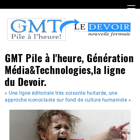
Skip
to
content
GMT Pile à l'heure, Génération
Média&Technologies,la ligne
du Devoir.
« Une ligne éditoriale très soixante huitarde, une
approche iconoclaste sur fond de culture humaniste ».