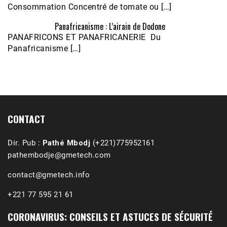
Consommation Concentré de tomate ou […]
Panafricanisme : L’airain de Dodone
Écoutez le parcours de Claudiane Kapia 
PANAFRICONS ET PANAFRICANERIE Du
Nobana (Podologue)
Feb 24, 2021 • 28mn
Panafricanisme […]
CONTACT
Dir. Pub :
Pathé Mbodj
(+221)775952161
pathembodje@gmetech.com
contact@gmetech.info
+221 77 595 21 61
CORONAVIRUS: CONSEILS ET ASTUCES DE SÉCURITÉ
1988-1989 :  La polémique de Guidimakha 