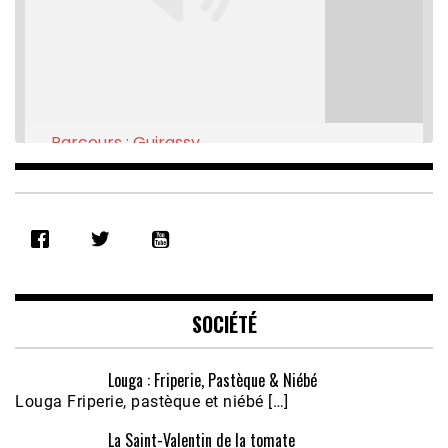
Parcours : Guirassy
Feb 16, 2021 • 28:08
SHARE
RSS FEED
LINK
EMBED
SOCIÉTÉ
Louga : Friperie, Pastèque & Niébé
Louga Friperie, pastèque et niébé […]
La Saint-Valentin de la tomate