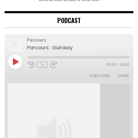
PODCAST
Parcours
Parcours : Guirassy
Play
1x
00:00
/
28:08
Rewind
Fast
Episode
10
Forward
Seconds
30
SUBSCRIBE
SHARE
seconds