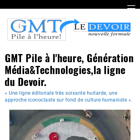
Skip
to
content
GMT Pile à l'heure, Génération
Média&Technologies,la ligne
du Devoir.
« Une ligne éditoriale très soixante huitarde, une
approche iconoclaste sur fond de culture humaniste ».