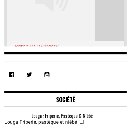
Parcours : Guirassy
Feb 16, 2021 • 28:08
SHARE
RSS FEED
LINK
EMBED
SOCIÉTÉ
Louga : Friperie, Pastèque & Niébé
Louga Friperie, pastèque et niébé […]