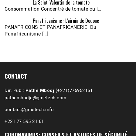
La Saint-Valentin de la tomate
Consommation Concentré de tomate ou […]
Panafricanisme : L’airain de Dodone
Écoutez le parcours de Claudiane Kapia 
PANAFRICONS ET PANAFRICANERIE Du
Nobana (Podologue)
Feb 24, 2021 • 28mn
Panafricanisme […]
CONTACT
Dir. Pub :
Pathé Mbodj
(+221)775952161
pathembodje@gmetech.com
contact@gmetech.info
+221 77 595 21 61
CORONAVIRUS: CONSEILS ET ASTUCES DE SÉCURITÉ