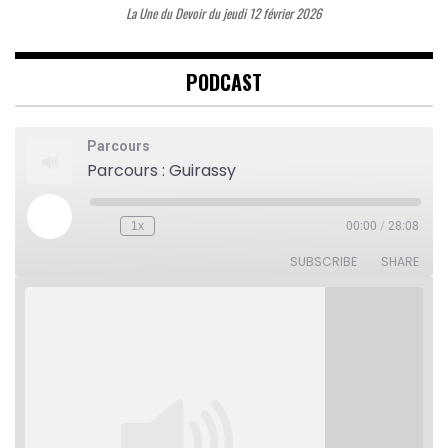
La Une du Devoir du jeudi 12 février 2026
PODCAST
Parcours
Parcours : Guirassy
Play
1x
00:00
/
28:08
Rewind
Fast
Episode
10
Forward
Seconds
30
SUBSCRIBE
SHARE
seconds