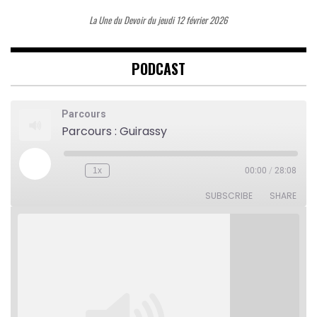
La Une du Devoir du jeudi 12 février 2026
PODCAST
Parcours
Parcours : Guirassy
Play
1x
00:00
/
28:08
Rewind
Fast
Episode
10
Forward
Seconds
30
SUBSCRIBE
SHARE
seconds