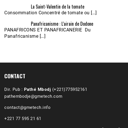
La Saint-Valentin de la tomate
Consommation Concentré de tomate ou […]
Panafricanisme : L’airain de Dodone
Écoutez le parcours de Claudiane Kapia 
PANAFRICONS ET PANAFRICANERIE Du
Nobana (Podologue)
Feb 24, 2021 • 28mn
Panafricanisme […]
CONTACT
Dir. Pub :
Pathé Mbodj
(+221)775952161
pathembodje@gmetech.com
contact@gmetech.info
+221 77 595 21 61