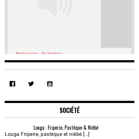
Parcours : Guirassy
Feb 16, 2021 • 28:08
SHARE
RSS FEED
LINK
EMBED
SOCIÉTÉ
Louga : Friperie, Pastèque & Niébé
Louga Friperie, pastèque et niébé […]