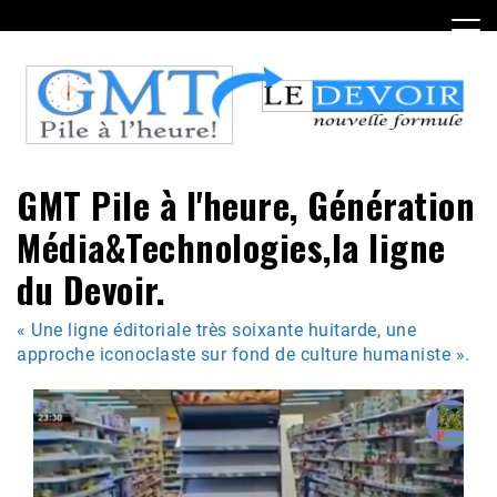
Skip
to
content
GMT Pile à l'heure, Génération
Média&Technologies,la ligne
du Devoir.
« Une ligne éditoriale très soixante huitarde, une
approche iconoclaste sur fond de culture humaniste ».