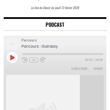
La Une du Devoir du jeudi 12 février 2026
PODCAST
Parcours
Parcours : Guirassy
Play
1x
00:00
/
28:08
Rewind
Fast
Episode
10
Forward
Seconds
30
SUBSCRIBE
SHARE
seconds