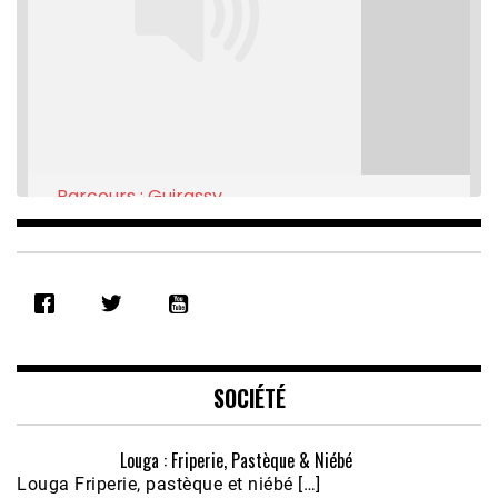
Parcours : Guirassy
Feb 16, 2021 • 28:08
SHARE
RSS FEED
LINK
EMBED
SOCIÉTÉ
Louga : Friperie, Pastèque & Niébé
Louga Friperie, pastèque et niébé […]