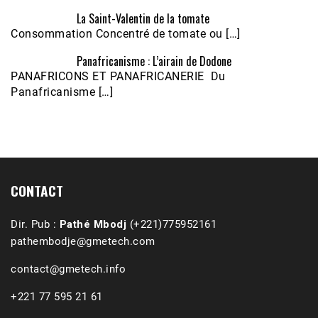
La Saint-Valentin de la tomate
Consommation Concentré de tomate ou […]
Panafricanisme : L’airain de Dodone
Écoutez le parcours de Claudiane Kapia 
PANAFRICONS ET PANAFRICANERIE Du
Nobana (Podologue)
Feb 24, 2021 • 28mn
Panafricanisme […]
CONTACT
Dir. Pub :
Pathé Mbodj
(+221)775952161
pathembodje@gmetech.com
contact@gmetech.info
+221 77 595 21 61